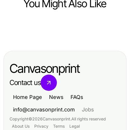
You Might Also Like
Finance
Finance
Why the Asian Stock Index API Is
Finance
9 Effective Financial Crime
the Best Choice for Developers in
2026년 개인회생에 대한 최종 결론
Intelligence Hacks That Actually
2026
Work in 2026
Canvasonprint
Contact us
Home Page
News
FAQs
info@canvasonprint.com
Jobs
Copyright
©
2026
Canvasonprint
.
All rights reserved
About Us
Privacy
Terms
Legal