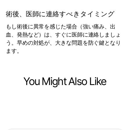
術後、医師に連絡すべきタイミング
もし術後に異常を感じた場合（強い痛み、出
血、発熱など）は、すぐに医師に連絡しましょ
う。早めの対処が、大きな問題を防ぐ鍵となり
ます。
You Might Also Like
Health
Health
Your Astaxanthin Canada Starter Kit
Health
How to Start with Beyin Ameliyatı: A
for Health Success
마사지가 2026년에도 제공하는 실제