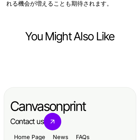
れる機会が増えることも期待されます。
You Might Also Like
Health
Health
Your Astaxanthin Canada Starter Kit
Health
How to Start with Beyin Ameliyatı: A
for Health Success
마사지가 2026년에도 제공하는 실제
Beginner's Comprehensive Guide
효과는 얼마나 빠를까?
for 2026
Canvasonprint
Contact us
Home Page
News
FAQs