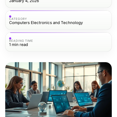
January 4, 2026
CATEGORY
Computers Electronics and Technology
READING TIME
1
min read