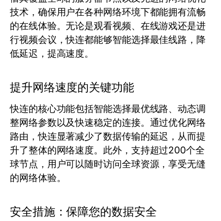
技术，确保用户在各种网络环境下都能拥有流畅
的在线体验。无论是观看视频、在线游戏还是进
行视频会议，快连都能够智能选择最佳线路，降
低延迟，提高速度。
提升网络速度的关键功能
快连的核心功能包括智能选择最优线路、动态调
整网络参数以及快速稳定的连接。通过优化网络
路由，快连显著减少了数据传输的延迟，从而提
升了整体的网络速度。此外，支持超过200个全
球节点，用户可以随时访问全球资源，享受无缝
的网络体验。
安全措施：保障您的数据安全