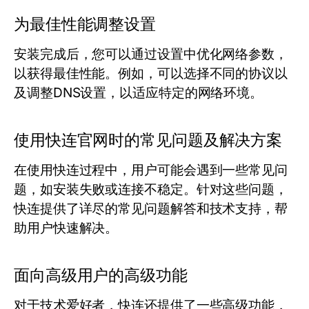
为最佳性能调整设置
安装完成后，您可以通过设置中优化网络参数，
以获得最佳性能。例如，可以选择不同的协议以
及调整DNS设置，以适应特定的网络环境。
使用快连官网时的常见问题及解决方案
在使用快连过程中，用户可能会遇到一些常见问
题，如安装失败或连接不稳定。针对这些问题，
快连提供了详尽的常见问题解答和技术支持，帮
助用户快速解决。
面向高级用户的高级功能
对于技术爱好者，快连还提供了一些高级功能，