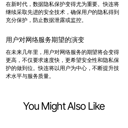
在新时代，数据隐私保护变得尤为重要。快连将
继续采取先进的安全技术，确保用户的隐私得到
充分保护，防止数据泄露或监控。
用户对网络服务期望的演变
在未来几年里，用户对网络服务的期望将会变得
更高，不仅要求速度快，更希望安全性和隐私保
护的做到位。快连将以用户为中心，不断提升技
术水平与服务质量。
You Might Also Like