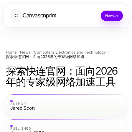
Canvasonprint
C
News
Home
News
Computers Electronics and Technology
探索快连官网：面向2026年的专家级网络加速工具
探索快连官网：面向2026
年的专家级网络加速工具
AUTHOR
Jared Scott
PUBLISHED