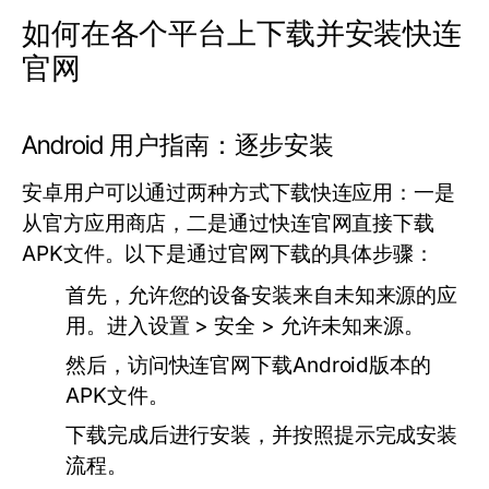
如何在各个平台上下载并安装快连
官网
Android 用户指南：逐步安装
安卓用户可以通过两种方式下载快连应用：一是
从官方应用商店，二是通过快连官网直接下载
APK文件。以下是通过官网下载的具体步骤：
首先，允许您的设备安装来自未知来源的应
用。进入设置 > 安全 > 允许未知来源。
然后，访问快连官网下载Android版本的
APK文件。
下载完成后进行安装，并按照提示完成安装
流程。