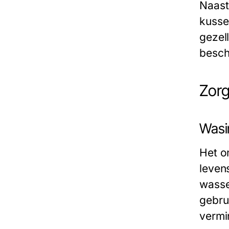
Naast 
kusse
gezel
besch
Zorg
Wasin
Het o
leven
wasse
gebru
vermi