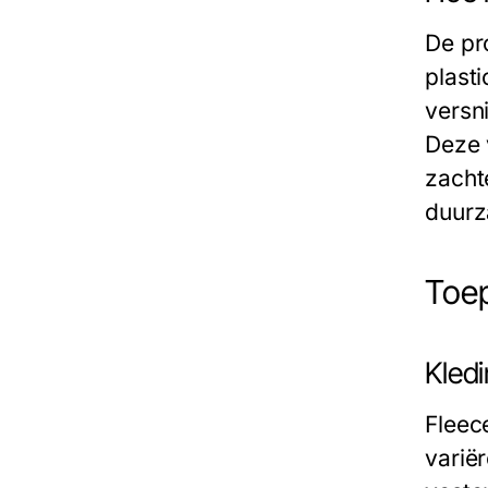
De pr
plast
versn
Deze 
zacht
duurz
Toep
Kled
Fleec
varië