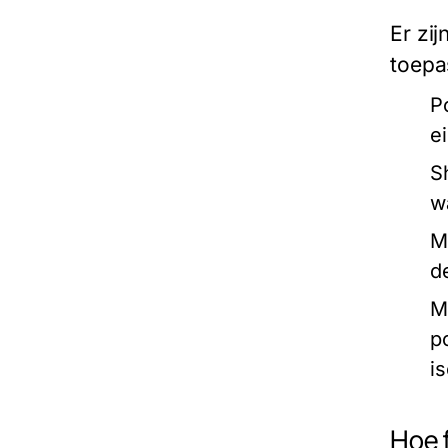
Er zi
toepa
P
e
S
w
M
d
M
p
is
Hoe 