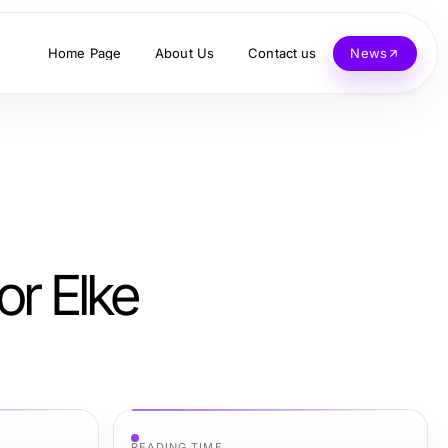
Home Page
About Us
Contact us
News
r Elke
READING TIME