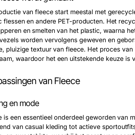
oductie van fleece start meestal met gerecycl
ic flessen en andere PET-producten. Het recyc
ipperen en smelten van het plastic, waarna h
vezels worden vervolgens geweven en geborst
e, pluizige textuur van fleece. Het proces van 
aam, waardoor het een uitstekende keuze is 
assingen van Fleece
ing en mode
e is een essentieel onderdeel geworden van
rend van casual kleding tot actieve sportoutfit