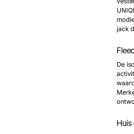
veste
UNIQL
modie
jack 
Fleec
De is
activi
waard
Merke
ontwor
Huis 