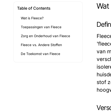
Wat 
Table of Contents
Wat is Fleece?
Defin
Toepassingen van Fleece
Fleec
Zorg en Onderhoud van Fleece
'flee
Fleece vs. Andere Stoffen
van m
De Toekomst van Fleece
versc
isole
huisd
stof 
hoog
Versc