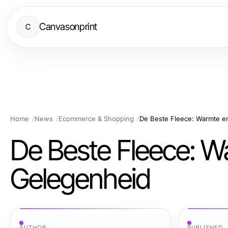
Canvasonprint
C
Home
News
Ecommerce & Shopping
De Beste Fleece: Warmte e
De Beste Fleece: W
Gelegenheid
AUTHOR
PUBLISHED