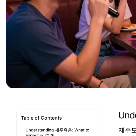
Und
Table of Contents
제주도
Understanding 제주유흥: What to
Expect in 2026