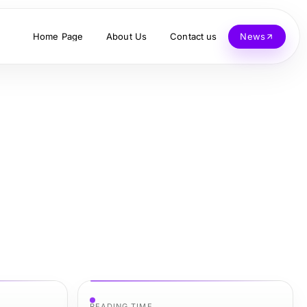
Home Page
About Us
Contact us
News
READING TIME