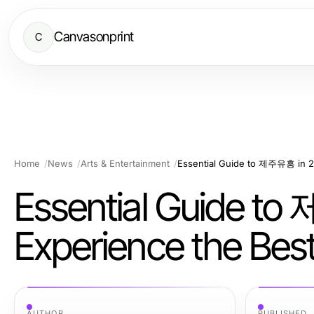
Canvasonprint
C
Home
News
Arts & Entertainment
Essential Guide to 제주유흥 in 20
Essential Guide t
Experience the Best 
AUTHOR
PUBLISHED