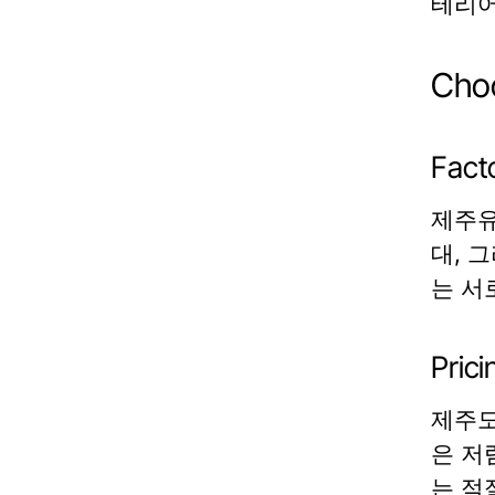
테리어
Cho
Fact
제주유
대, 
는 서
Pric
제주도
은 저
는 적