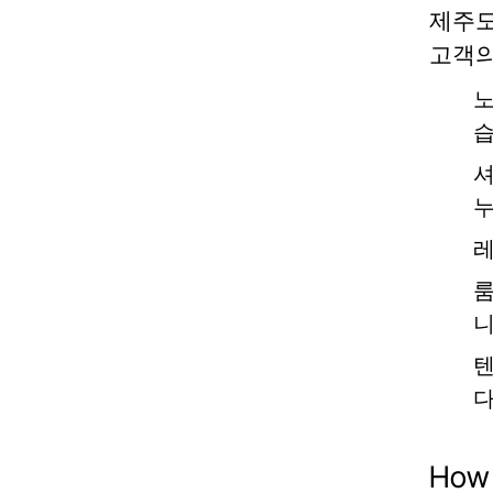
제주도
고객의
습
누
니
다
How 