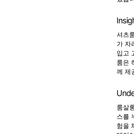
Ins
셔츠룸
가 자
입고 
룸은 
께 제
Unde
룸살롱
스를 
험을 