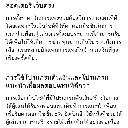
ลอตเตอรี่ เว็บตรง
การตั้งราคาในการแทงหวยต้องมีการวางแผนที่ดี
โดยเฉพาะในเว็บไซต์ที่ให้ค่าคอมมิชชั่นในการ
แนะนำเพื่อน ผู้เล่นควรตั้งงบประมาณที่สามารถรับ
ได้เพื่อไม่ให้เกิดการขาดทุนมากเกินไป รวมถึงการ
เลือกแทงหลายบิลแทนการแทงในจำนวนเงินที่สูง
เพียงครั้งเดียว
การใช้โปรแกรมคืนเงินและโปรแกรม
แนะนำเพื่อผลตอบแทนที่ดีกว่า
การเลือกเว็บไซต์ที่มีโปรแกรมคืนเงินสร้างโอกาส
ให้ผู้เล่นได้รับผลตอบแทนเต็มที่ การแนะนำเพื่อน
เพื่อรับค่าคอมมิชชั่น 8% ยังเป็นอีกวิธีหนึ่งที่ช่วยให้
ผู้เล่นสามารถสร้างรายได้เพิ่มเติมได้อย่างต่อเนื่อง