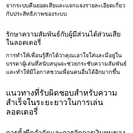
จากระบบคืนยอดเสียและแจกแจงรายละเอียดเกี่ยว
กับประสิทธิภาพของระบบ
รักษาความสัมพันธ์กับผู้มีส่วนได้ส่วนเสีย
ในลอตเตอรี่
การทำให้เพื่อนรู้สึกได้ว่าคุณเอาใจใส่และมีอยู่ใน
บรรดาผู้เล่นที่สนับสนุนจะช่วยกระชับความสัมพันธ์
และทำให้มีโอกาสชวนเพื่อนคนอื่นได้อีกมากขึ้น
แนวทางที่รับผิดชอบสำหรับความ
สำเร็จในระยะยาวในการเล่น
ลอตเตอรี่
การตั้งขีดจำกัดและการจัดการเงินทุนของ