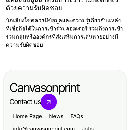
ด้วยความรับผิดชอบ
นักเสี่ยงโชคควรมีข้อมูลและความรู้เกี่ยวกับแหล่ง
ที่เชื่อถือได้ในการเข้าร่วมลอตเตอรี่ รวมถึงการเข้า
ร่วมกลุ่มหรือองค์กรที่ส่งเสริมการเล่นหวยอย่างมี
ความรับผิดชอบ
Canvasonprint
Contact us
Home Page
News
FAQs
info@canvasonprint.com
Jobs