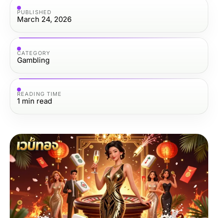
PUBLISHED
March 24, 2026
CATEGORY
Gambling
READING TIME
1
min read