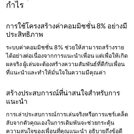
กำไร
การใช้โครงสร้างค่าคอมมิชชั่น 8% อย่างมี
ประสิทธิภาพ
ระบบค่าคอมมิชชั่น 8% ช่วยให้สามารถสร้างราย
ได้อย่างต่อเนื่องจากการแนะนำเพื่อน แต่เพื่อให้เกิด
ผลจริง ผู้เล่นจะต้องสร้างความสัมพันธ์ที่ดีกับเพื่อน
ที่แนะนำและทำให้มั่นใจในความมีคุณค่า
สร้างประสบการณ์ที่น่าสนใจสำหรับการ
แนะนำ
การเล่าประสบการณ์การเล่นจริงหรือการแชร์เคล็ด
ลับจากตัวคุณเองในการเดิมพันจะช่วยกระตุ้น
ความสนใจของเพื่อนที่คุณแนะนำ อธิบายถึงข้อดี