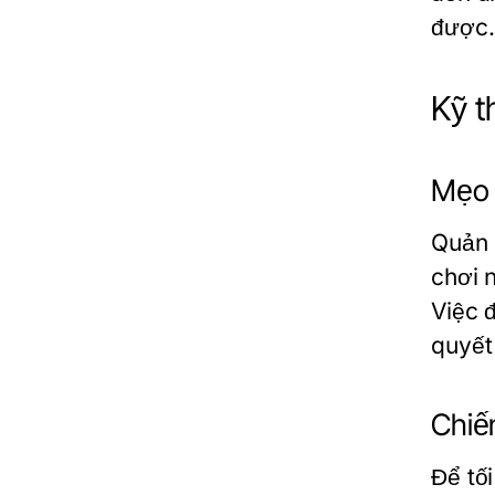
được.
Kỹ t
Mẹo 
Quản 
chơi 
Việc 
quyết
Chiế
Để tố