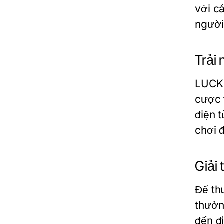
với cá
người
Trải
LUCK8
cược 
điện 
chơi 
Giải
Để th
thưởn
đến đ