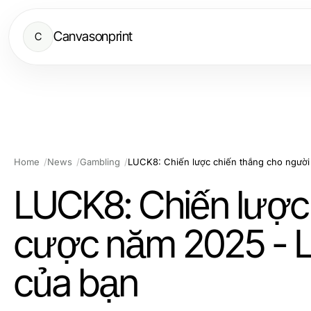
Canvasonprint
C
Home
News
Gambling
LUCK8: Chiến lược
cược năm 2025 - 
của bạn