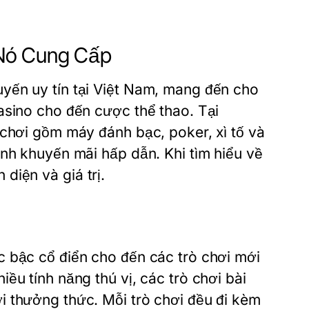
 Nó Cung Cấp
yến uy tín tại Việt Nam, mang đến cho
asino cho đến cược thể thao. Tại
 chơi gồm máy đánh bạc, poker, xì tố và
ình khuyến mãi hấp dẫn. Khi tìm hiểu về
diện và giá trị.
c bậc cổ điển cho đến các trò chơi mới
ều tính năng thú vị, các trò chơi bài
i thưởng thức. Mỗi trò chơi đều đi kèm