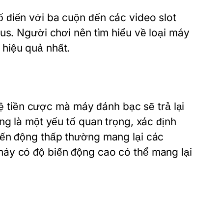
 điển với ba cuộn đến các video slot
us. Người chơi nên tìm hiểu về loại máy
hiệu quả nhất.
 lệ tiền cược mà máy đánh bạc sẽ trả lại
ng là một yếu tố quan trọng, xác định
iến động thấp thường mang lại các
áy có độ biến động cao có thể mang lại