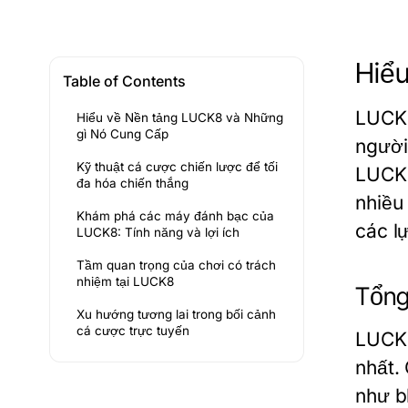
Hiể
Table of Contents
LUCK8
Hiểu về Nền tảng LUCK8 và Những
gì Nó Cung Cấp
người
Kỹ thuật cá cược chiến lược để tối
LUCK8
đa hóa chiến thắng
nhiều
Khám phá các máy đánh bạc của
các l
LUCK8: Tính năng và lợi ích
Tầm quan trọng của chơi có trách
nhiệm tại LUCK8
Tổng
Xu hướng tương lai trong bối cảnh
cá cược trực tuyến
LUCK8
nhất.
như b