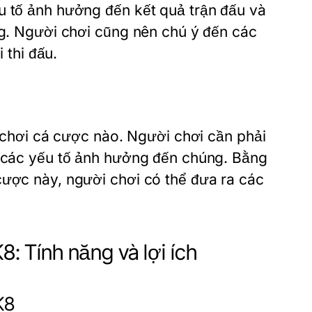
u tố ảnh hưởng đến kết quả trận đấu và
ọng. Người chơi cũng nên chú ý đến các
 thi đấu.
rò chơi cá cược nào. Người chơi cần phải
ề các yếu tố ảnh hưởng đến chúng. Bằng
cược này, người chơi có thể đưa ra các
 Tính năng và lợi ích
K8