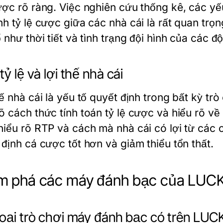
ược rõ ràng. Việc nghiên cứu thống kê, các yế
nh tỷ lệ cược giữa các nhà cái là rất quan tr
 như thời tiết và tình trạng đội hình của các đội
tỷ lệ và lợi thế nhà cái
hế nhà cái là yếu tố quyết định trong bất kỳ t
õ cách thức tính toán tỷ lệ cược và hiểu rõ v
hiểu rõ RTP và cách mà nhà cái có lợi từ các 
 định cá cược tốt hơn và giảm thiểu tổn thất.
 phá các máy đánh bạc của LUCK8:
loại trò chơi máy đánh bạc có trên LUC