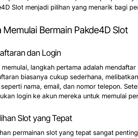
4D Slot menjadi pilihan yang menarik bagi pe
 Memulai Bermain Pakde4D Slot
aftaran dan Login
 memulai, langkah pertama adalah mendaftar d
ftaran biasanya cukup sederhana, melibatkan 
 seperti nama, email, dan nomor telepon. Sete
ukan login ke akun mereka untuk memulai pe
lihan Slot yang Tepat
ihan permainan slot yang tepat sangat pentin