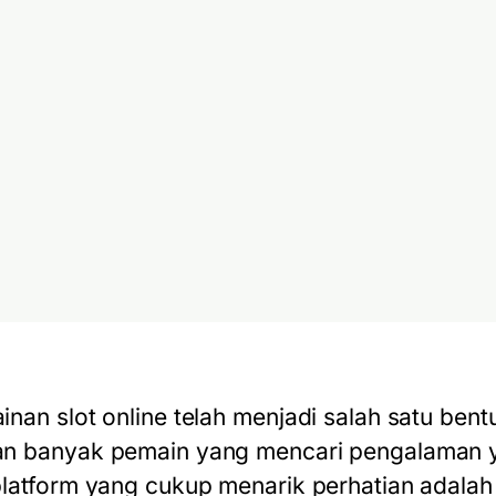
inan slot online telah menjadi salah satu bent
n banyak pemain yang mencari pengalaman 
platform yang cukup menarik perhatian adala