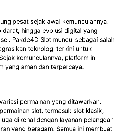
sung pesat sejak awal kemunculannya.
 darat, hingga evolusi digital yang
sel. Pakde4D Slot muncul sebagai salah
rasikan teknologi terkini untuk
ejak kemunculannya, platform ini
em yang aman dan terpercaya.
variasi permainan yang ditawarkan.
ermainan slot, termasuk slot klasik,
ini juga dikenal dengan layanan pelanggan
yaran yang beragam. Semua ini membuat