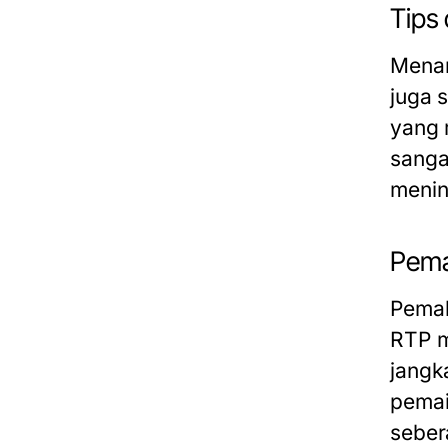
Tips 
Menan
juga 
yang 
sanga
menin
Pema
Pemah
RTP m
jangk
pemai
seber