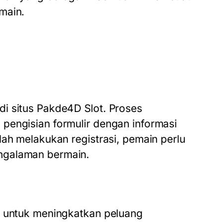
main.
i situs Pakde4D Slot. Proses
pengisian formulir dengan informasi
lah melakukan registrasi, pemain perlu
ngalaman bermain.
g untuk meningkatkan peluang