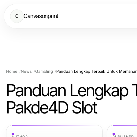
Canvasonprint
C
Home
News
Gambling
Panduan Lengkap Terbaik Untuk Memaham
Panduan Lengkap 
Pakde4D Slot
AUTHOR
PUBLISHED