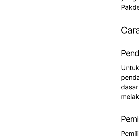
Pakde
Cara
Pend
Untuk
penda
dasar
melak
Pemi
Pemil