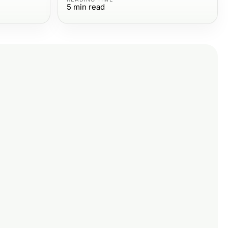
5
min read