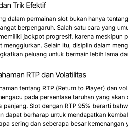
dan Trik Efektif
g dalam permainan slot bukan hanya tentang 
sangat berpengaruh. Salah satu cara yang um
memiliki jackpot progresif, karena meskipun p
t menggiurkan. Selain itu, disiplin dalam men
gkatkan peluang untuk bermain lebih lama da
haman RTP dan Volatilitas
aman tentang RTP (Return to Player) dan volat
engacu pada persentase taruhan yang akan 
a panjang. Slot dengan RTP 95% berarti bahwa
n dapat berharap untuk mendapatkan kembali 95
apa sering dan seberapa besar kemenangan ya