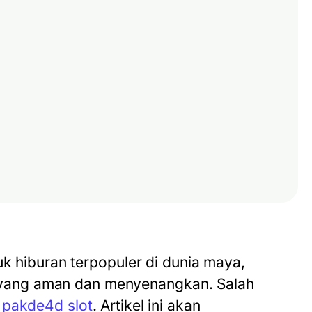
uk hiburan terpopuler di dunia maya,
yang aman dan menyenangkan. Salah
h
pakde4d slot
. Artikel ini akan