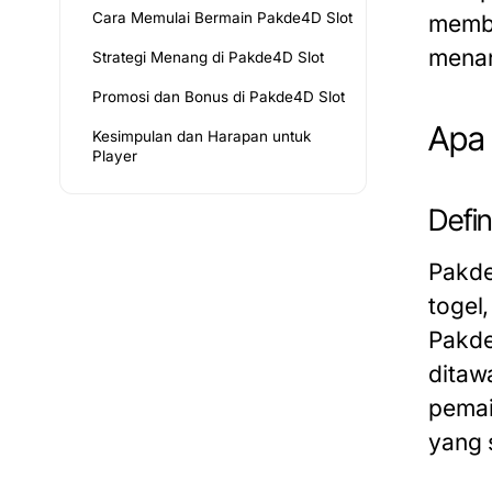
Cara Memulai Bermain Pakde4D Slot
membe
menan
Strategi Menang di Pakde4D Slot
Promosi dan Bonus di Pakde4D Slot
Apa 
Kesimpulan dan Harapan untuk
Player
Defi
Pakde
togel
Pakde
ditaw
pemai
yang 