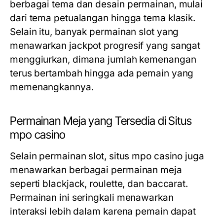
berbagai tema dan desain permainan, mulai
dari tema petualangan hingga tema klasik.
Selain itu, banyak permainan slot yang
menawarkan jackpot progresif yang sangat
menggiurkan, dimana jumlah kemenangan
terus bertambah hingga ada pemain yang
memenangkannya.
Permainan Meja yang Tersedia di Situs
mpo casino
Selain permainan slot, situs mpo casino juga
menawarkan berbagai permainan meja
seperti blackjack, roulette, dan baccarat.
Permainan ini seringkali menawarkan
interaksi lebih dalam karena pemain dapat