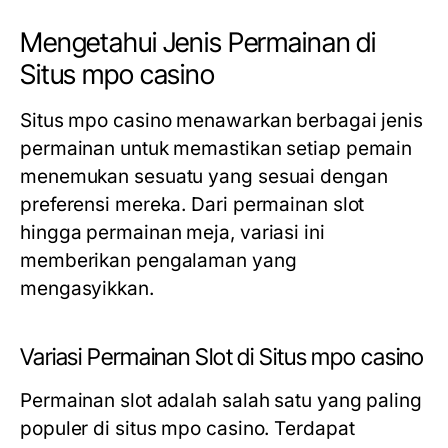
Mengetahui Jenis Permainan di
Situs mpo casino
Situs mpo casino menawarkan berbagai jenis
permainan untuk memastikan setiap pemain
menemukan sesuatu yang sesuai dengan
preferensi mereka. Dari permainan slot
hingga permainan meja, variasi ini
memberikan pengalaman yang
mengasyikkan.
Variasi Permainan Slot di Situs mpo casino
Permainan slot adalah salah satu yang paling
populer di situs mpo casino. Terdapat