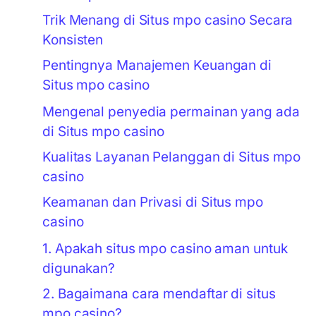
Trik Menang di Situs mpo casino Secara
Konsisten
Pentingnya Manajemen Keuangan di
Situs mpo casino
Mengenal penyedia permainan yang ada
di Situs mpo casino
Kualitas Layanan Pelanggan di Situs mpo
casino
Keamanan dan Privasi di Situs mpo
casino
1. Apakah situs mpo casino aman untuk
digunakan?
2. Bagaimana cara mendaftar di situs
mpo casino?