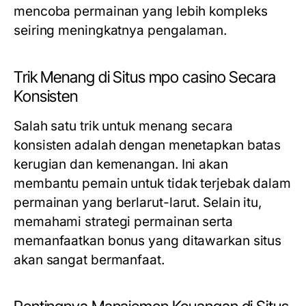
mencoba permainan yang lebih kompleks
seiring meningkatnya pengalaman.
Trik Menang di Situs mpo casino Secara
Konsisten
Salah satu trik untuk menang secara
konsisten adalah dengan menetapkan batas
kerugian dan kemenangan. Ini akan
membantu pemain untuk tidak terjebak dalam
permainan yang berlarut-larut. Selain itu,
memahami strategi permainan serta
memanfaatkan bonus yang ditawarkan situs
akan sangat bermanfaat.