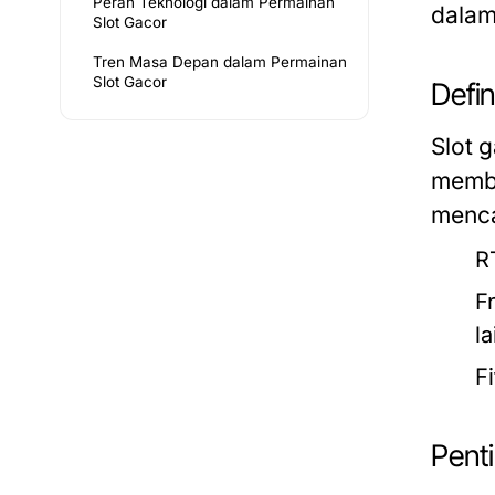
Peran Teknologi dalam Permainan
dalam
Slot Gacor
Tren Masa Depan dalam Permainan
Slot Gacor
Defin
Slot 
membe
menc
R
F
l
F
Pent