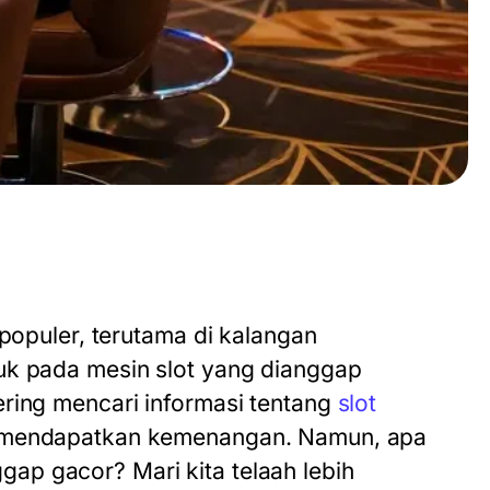
 populer, terutama di kalangan
juk pada mesin slot yang dianggap
ering mencari informasi tentang
slot
 mendapatkan kemenangan. Namun, apa
ap gacor? Mari kita telaah lebih