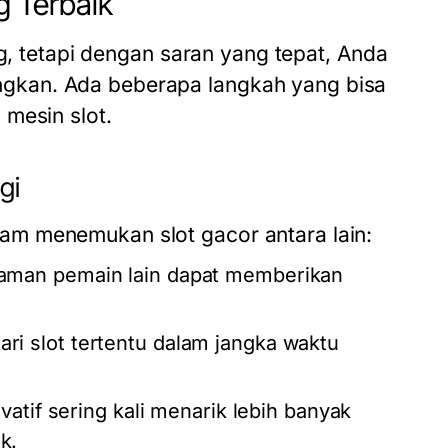
g Terbaik
ng, tetapi dengan saran yang tepat, Anda
gkan. Ada beberapa langkah yang bisa
 mesin slot.
gi
am menemukan slot gacor antara lain:
aman pemain lain dapat memberikan
i slot tertentu dalam jangka waktu
vatif sering kali menarik lebih banyak
k.