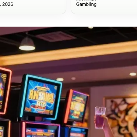
, 2026
Gambling