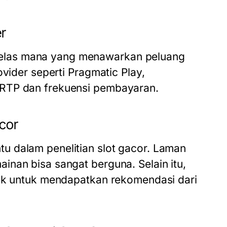
er
elas mana yang menawarkan peluang
ovider seperti Pragmatic Play,
 RTP dan frekuensi pembayaran.
acor
u dalam penelitian slot gacor. Laman
inan bisa sangat berguna. Selain itu,
aik untuk mendapatkan rekomendasi dari