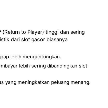
Return to Player) tinggi dan sering
ik dari slot gacor biasanya
ggap lebih menguntungkan.
bayar lebih sering dibandingkan slot
onus yang meningkatkan peluang menang.