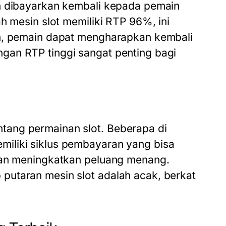
an dibayarkan kembali kepada pemain
h mesin slot memiliki RTP 96%, ini
an, pemain dapat mengharapkan kembali
gan RTP tinggi sangat penting bagi
tang permainan slot. Beberapa di
iliki siklus pembayaran yang bisa
akan meningkatkan peluang menang.
putaran mesin slot adalah acak, berkat