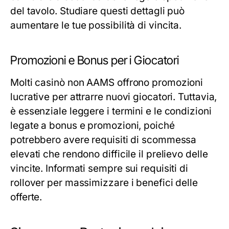
del tavolo. Studiare questi dettagli può
aumentare le tue possibilità di vincita.
Promozioni e Bonus per i Giocatori
Molti casinò non AAMS offrono promozioni
lucrative per attrarre nuovi giocatori. Tuttavia,
è essenziale leggere i termini e le condizioni
legate a bonus e promozioni, poiché
potrebbero avere requisiti di scommessa
elevati che rendono difficile il prelievo delle
vincite. Informati sempre sui requisiti di
rollover per massimizzare i benefici delle
offerte.