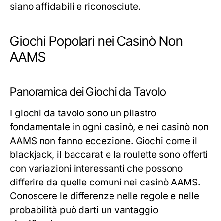
siano affidabili e riconosciute.
Giochi Popolari nei Casinò Non
AAMS
Panoramica dei Giochi da Tavolo
I giochi da tavolo sono un pilastro
fondamentale in ogni casinò, e nei casinò non
AAMS non fanno eccezione. Giochi come il
blackjack, il baccarat e la roulette sono offerti
con variazioni interessanti che possono
differire da quelle comuni nei casinò AAMS.
Conoscere le differenze nelle regole e nelle
probabilità può darti un vantaggio