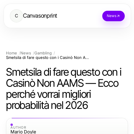
Canvasonprint
C
News
Home
News
Gambling
Smetsila di fare questo con i Casinò Non AAMS — Ecco perché vorrai migliori probabilità nel 2026
Smetsila di fare questo con i
Casinò Non AAMS — Ecco
perché vorrai migliori
probabilità nel 2026
AUTHOR
Mario Doyle