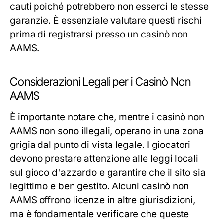
cauti poiché potrebbero non esserci le stesse
garanzie. È essenziale valutare questi rischi
prima di registrarsi presso un casinò non
AAMS.
Considerazioni Legali per i Casinò Non
AAMS
È importante notare che, mentre i casinò non
AAMS non sono illegali, operano in una zona
grigia dal punto di vista legale. I giocatori
devono prestare attenzione alle leggi locali
sul gioco d'azzardo e garantire che il sito sia
legittimo e ben gestito. Alcuni casinò non
AAMS offrono licenze in altre giurisdizioni,
ma è fondamentale verificare che queste